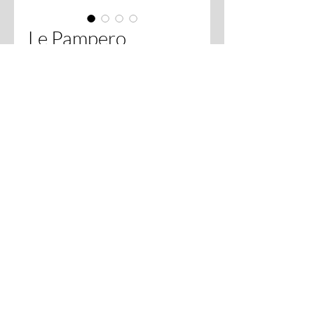
Le Pampero
Châtaignier
Preis
240,00 €
inkl. MwSt.
Anzahl
*
In den Warenkorb
Couteau fixe montage plate semelle,
manche en châtaignier, avec un rivet
mosaïque. Lame en n690 Co trempe
cryo, acier inoxydable. Longueur totale
20,5 cm, longueur de la lame 11.5 cm.