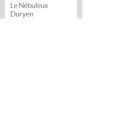
Le Nébuleux
Duryen
Prix
280,00 €
TVA Incluse
Quantité
*
Ajouter au panier
Couteau artisanal modèle Duryen à
cran forcé avec butée. Manche en loupe
de cade. La lame est en 80 crv2 stone
watch. La longueur totale du couteau
est de 21,5 cm et la lame de 9,5 cm. Le
couteau est vendu dans un étui cousu